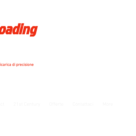
loading
icarica di precisione
ct
21st Century
Offerte
Contattaci
More