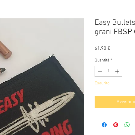
Easy Bullets
grani FBSP 
Prezzo
61,90 €
Quantità
*
Esaurito
Avvisami