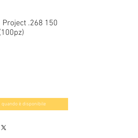
 Project .268 150
(100pz)
 quando è disponibile