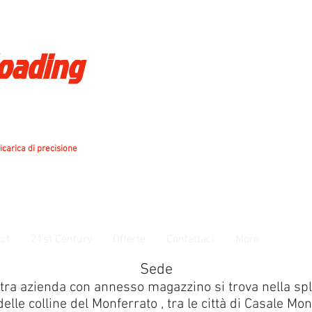
loading
icarica di precisione
ct
21st Century
Offerte
Contattaci
More
Sede
tra azienda con annesso magazzino si trova nella sp
elle colline del Monferrato , tra le città di Casale Mo