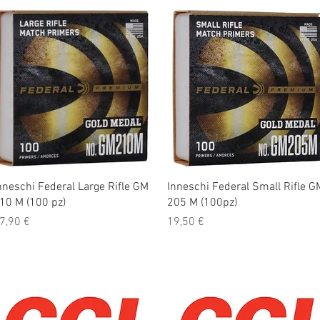
Vista rapida
Vista rapida
nneschi Federal Large Rifle GM
Inneschi Federal Small Rifle G
10 M (100 pz)
205 M (100pz)
rezzo
Prezzo
7,90 €
19,50 €