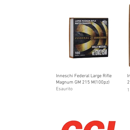
Vista rapida
Inneschi Federal Large Rifle
I
Magnum GM 215 M(100pz)
2
Esaurito
P
1