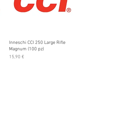
Vista rapida
Inneschi CCI 250 Large Rifle
Magnum (100 pz)
Prezzo
15,90 €