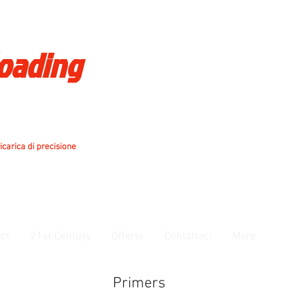
loading
icarica di precisione
ct
21st Century
Offerte
Contattaci
More
Primers