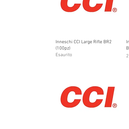
Vista rapida
Inneschi CCI Large Rifle BR2
I
(100pz)
B
Esaurito
P
2