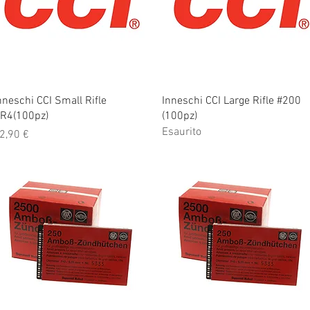
Vista rapida
Vista rapida
nneschi CCI Small Rifle
Inneschi CCI Large Rifle #200
R4(100pz)
(100pz)
Esaurito
rezzo
2,90 €