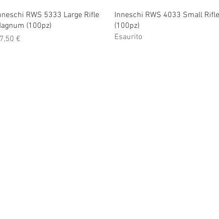
Vista rapida
Vista rapida
nneschi RWS 5333 Large Rifle
Inneschi RWS 4033 Small Rifl
agnum (100pz)
(100pz)
Esaurito
rezzo
7,50 €
0 alle 22.30
10