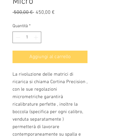
Micro
Prezzo
Prezzo
 500,00 € 
450,00 €
regolare
scontato
Quantità
*
Aggiungi al carrello
La rivoluzione delle matrici di
ricarica si chiama Cortina Precision ,
con le sue regolazioni
micrometriche garantirà
ricalibrature perfette , inoltre la
boccola (specifica per ogni calibro,
venduta separatamente )
permetterà di lavorare
contemporaneamente su spalla e