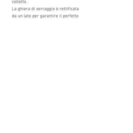
colletto .
La ghiera di serraggio è rettificata
da un lato per garantire il perfetto
allineamento con ogni pressa da
ricarica
Info:
Cell:
3385256085
, giorni feriali dalle 17.30
alle 22.30
giorni festivi dalle 13 alle 22.30
P.Iva: IT02483610065
E-Mail:
info@easy-reloading.com
2° E-Mail :
burnos890@yahoo.it
Indirizzo: Pontestura (AL),via Marconi,10