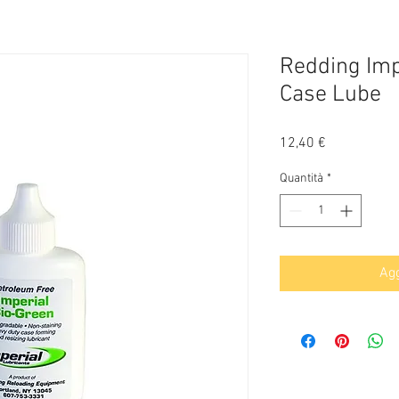
Redding Imp
Case Lube
Prezzo
12,40 €
Quantità
*
Agg