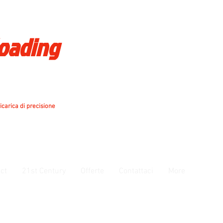
loading
icarica di precisione
ct
21st Century
Offerte
Contattaci
More