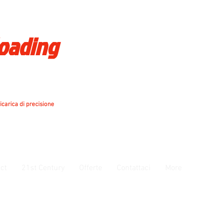
loading
icarica di precisione
ct
21st Century
Offerte
Contattaci
More