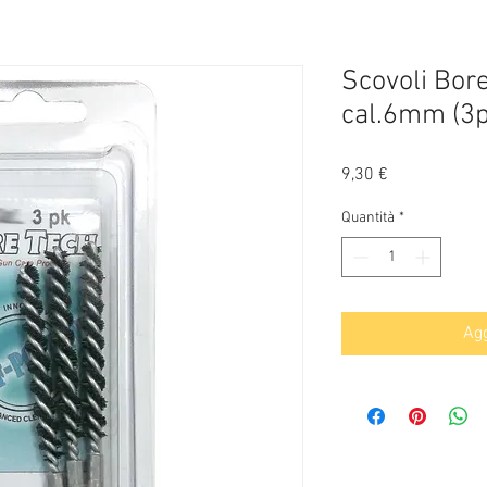
Scovoli Bor
cal.6mm (3p
Prezzo
9,30 €
Quantità
*
Agg