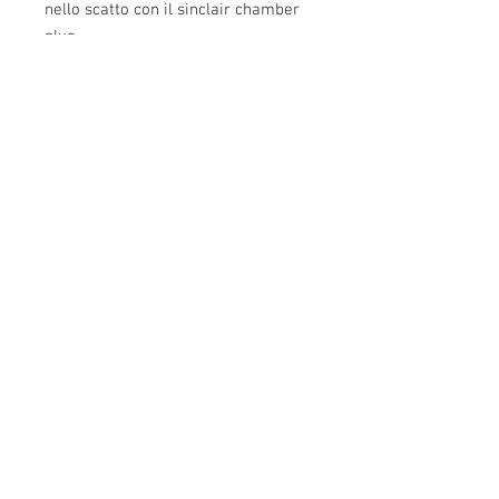
nello scatto con il sinclair chamber
plug.
Compatibile con tutti i calibri WSM
Info:
Cell:
3385256085
, giorni feriali dalle 17.30
alle 22.30
giorni festivi dalle 13 alle 22.30
P.Iva: IT02483610065
E-Mail:
info@easy-reloading.com
2° E-Mail :
burnos890@yahoo.it
Indirizzo: Pontestura (AL),via Marconi,10
15027